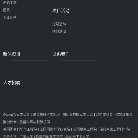
创始主席
项目活动
愿景
专业团队
近期活动
往期活动
新闻资讯
联系我们
人才招聘
Olymp'Arts委员会
|
联合国教科文组织
|
国际奥林匹克委员会
|
欧盟委员会
|
欧盟理事会
|
欧洲议会
|
欧盟科研与创新总司
德国国家科学与工程院
|
法国国家科学研究院
|
英国皇家工程院
|
瑞典皇家工程科学院
剑桥大学
|
牛津大学
|
伦敦帝国理工学院
|
慕尼黑工业大学