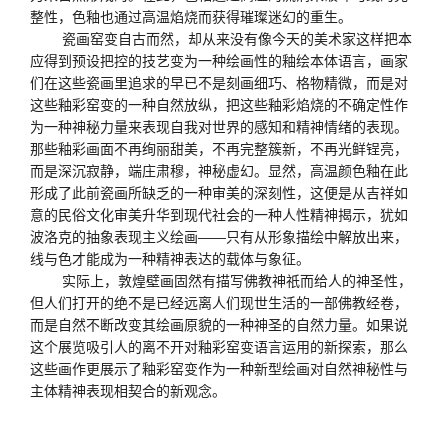
整性，色釉也通过高温焰烧而获得璀璨迷幻的重生。
瓷画窑变自古而然，却从来没有像今天的美术家这样把本
应得到预设把控的技艺变为一种绘画性的釉绘本体语言，画家
们在这些瓷画里追求的早已不是刻画细巧、格物精微，而是对
这些釉彩窑变的一种自然放纵，把这些釉彩焰烧的不确定性作
为一种神秘力量来表现自我对世界的感知和精神情绪的表现。
那些釉彩画面不再绚丽甜美，不再完整簇新，不再光鲜锃亮，
而是深沉寂静，端庄肃穆，神秘虚幻。显然，高温颜色釉在此
形成了此前瓷画所缺乏的一种审美的深刻性，这便是从吉祥如
意的民俗文化审美升华到现代社会的一种人性精神揭示，犹如
波洛克的抽象表现主义绘画——只有从形象描绘中解放出来，
线与色才能成为一种精神表达的载体与象征。
实际上，敦煌壁画固然有描写佛教神祇而给人的神圣性，
但人们打开的绝不是已经远离人们现世生活的一部佛教经卷，
而是自然不断改变其绘画原貌的一种神圣的自然力量。如果说
这个展览吸引人的离不开对釉彩窑变语言运用的新探索，那么
这些画作更展示了釉彩窑变作为一种新型绘画对自然神秘性与
主体精神表现相契合的新观念。