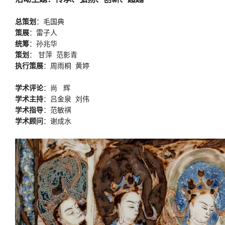
总策划
：毛国典
策展
：雷子人
统筹
：孙兆华
策划
： 甘萍 范影青
执行策展
：周雨桐 黄婷
学术评论
：尚 辉
学术主持
：吕金泉 刘伟
学术指导
：范敏祺
学术顾问
：谢成水