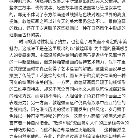
拟神的形象、讲述神的故事之中所流露出的现实人文精神。这
些本生故事、佛传故事、经变故事和说法图等尽管是叙事性
的，却无不体现了东方绘画通过线描与色块对现实世界的高度
提炼，敦煌壁画之所以让今天的美术家仍念念不忘、景仰追慕
的缘由，还在于岁月赋予这些壁画以一种在自然风化中形成的
残损而古朴的美。
时间的流动性制造了残损，也创造了易失而不确定的审美
魅力。这或许正是在这里展出的以“敦煌印象”为主题的瓷画吸引
人的美感来源。由高温颜色釉绘制的瓷画虽是近些年风靡世界
的一种新型绘画，但这种釉变绘画的独特艺术魅力，似乎在重
绘敦煌壁画时才真正获得了艺术语言的解放。这些瓷画家早已
摆脱了传统手工艺瓷绘的束缚，而专注于釉变赋予绘画的一种
可变的绘画性审美创造。一方面，敦煌壁画既显现了勾线塑形
的二维平面特质，却又不完全等同内地文人画以笔性减弱彩性
的雅化方式，而是线不碍色，大胆强化了色彩在整个画面上的
表现张力；另一方面，敦煌壁画这种仍具有浓厚中西亚特征的
色线构成，因在漫长历史的侵蚀下而发生自然风化，岁月赋予
色线以一种可变而神秘的再创性。这两个方面都与瓷画艺术语
言有着一种自然暗合。“敦煌印象”瓷画吸引人们的正是线与色的
一种巧妙契合，而这种契合却是通过火焰煅烧——这种自然之
力来自然形成的。在此，色釉通过高温的流淌来破坏勾线的完