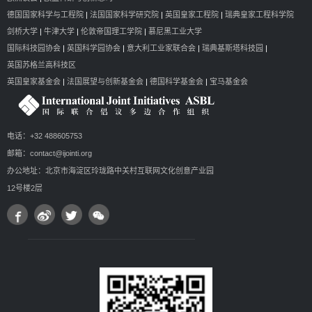
德国国家科学与工程院
|
法国国家科学研究院
|
英国皇家工程院
|
瑞典皇家工程科学院
剑桥大学
|
牛津大学
|
伦敦帝国理工学院
|
慕尼黑工业大学
国际科技园协会
|
英国科学园协会
|
意大利工业家联合会
|
瑞典基斯塔科技园
|
英国苏格兰高科技区
英国皇家基金会
|
法国展望与创新基金会
|
德国科学基金会
|
宝马基金会
电话：+32 488605753
邮箱：contact@ijointi.org
办公地址：北京市海淀区玲珑路中关村互联网文化创意产业园
12号楼2层