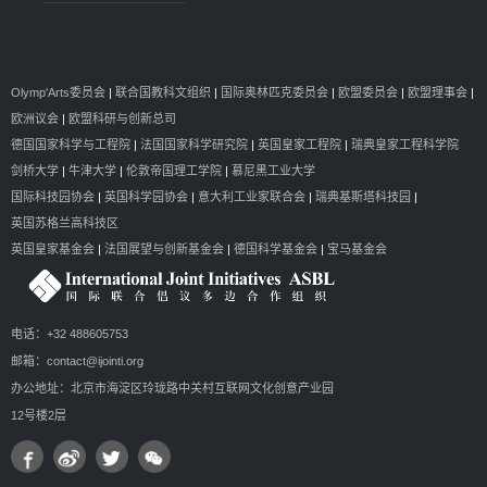
Olymp'Arts委员会
|
联合国教科文组织
|
国际奥林匹克委员会
|
欧盟委员会
|
欧盟理事会
|
欧洲议会
|
欧盟科研与创新总司
德国国家科学与工程院
|
法国国家科学研究院
|
英国皇家工程院
|
瑞典皇家工程科学院
剑桥大学
|
牛津大学
|
伦敦帝国理工学院
|
慕尼黑工业大学
国际科技园协会
|
英国科学园协会
|
意大利工业家联合会
|
瑞典基斯塔科技园
|
英国苏格兰高科技区
英国皇家基金会
|
法国展望与创新基金会
|
德国科学基金会
|
宝马基金会
电话：+32 488605753
邮箱：contact@ijointi.org
办公地址：北京市海淀区玲珑路中关村互联网文化创意产业园
12号楼2层